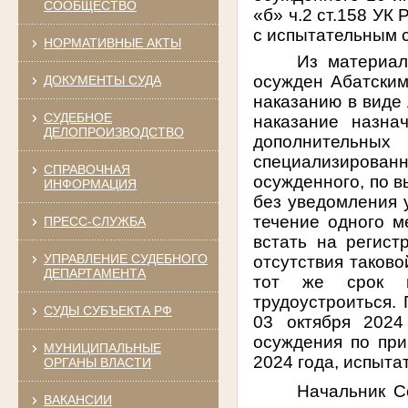
СООБЩЕСТВО
«б» ч.2 ст.158 УК
с испытательным с
НОРМАТИВНЫЕ АКТЫ
Из материал
осужден Абатски
ДОКУМЕНТЫ СУДА
наказанию в виде 
СУДЕБНОЕ
наказание назн
ДЕЛОПРОИЗВОДСТВО
дополнительны
специализирова
СПРАВОЧНАЯ
осужденного, по в
ИНФОРМАЦИЯ
без уведомления 
течение одного м
ПРЕСС-СЛУЖБА
встать на регист
УПРАВЛЕНИЕ СУДЕБНОГО
отсутствия таково
ДЕПАРТАМЕНТА
тот же срок п
трудоустроиться.
СУДЫ СУБЪЕКТА РФ
03 октября 2024
осуждения по при
МУНИЦИПАЛЬНЫЕ
2024 года, испыта
ОРГАНЫ ВЛАСТИ
Начальник С
ВАКАНСИИ