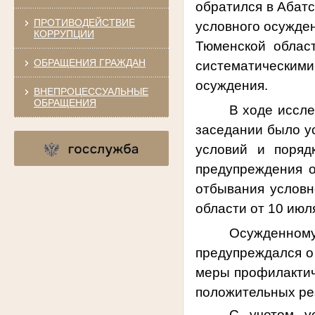
обратился в Абат
ПРОТИВОДЕЙСТВИЕ
условного осужден
КОРРУПЦИИ
Тюменской облас
ОБРАЩЕНИЯ ГРАЖДАН
систематическими
осуждения.
ВНЕПРОЦЕССУАЛЬНЫЕ
ОБРАЩЕНИЯ
В ходе иссл
заседании было у
условий и поряд
предупреждения о
отбывания условн
области от 10 июл
Осужденном
предупреждался о
меры профилактиче
положительных рез
С учетом ус