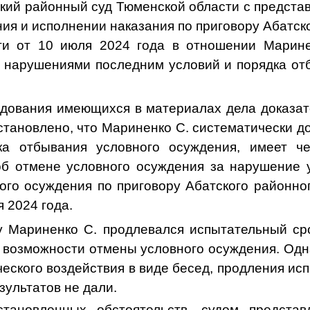
ский районный суд Тюменской области с предста
ия и исполнении наказания по приговору Абатск
ти от 10 июля 2024 года в отношении Маринен
 нарушениями последним условий и порядка от
едования имеющихся в материалах дела доказат
становлено, что Мариненко С. систематически д
ка отбывания условного осуждения, имеет ч
б отмене условного осуждения за нарушение 
ого осуждения по приговору Абатского районно
я 2024 года.
у Мариненко С.
продлевался испытательный ср
 возможности отмены условного осуждения. Одн
ского воздействия в виде бесед, продления ис
ультатов не дали.
тановленных обстоятельств, судом представ