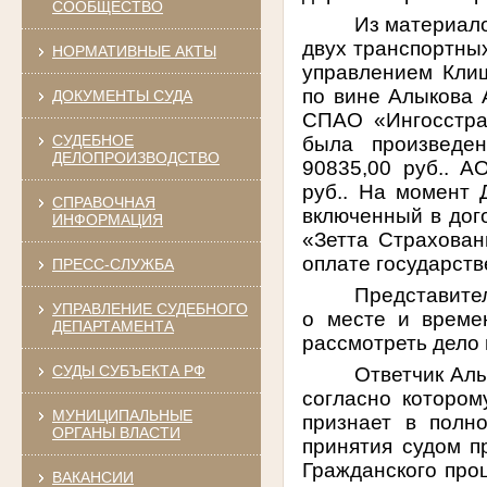
СООБЩЕСТВО
Из материало
двух транспортных
НОРМАТИВНЫЕ АКТЫ
управлением Кли
по вине Алыкова 
ДОКУМЕНТЫ СУДА
СПАО «Ингосстра
СУДЕБНОЕ
была произведе
ДЕЛОПРОИЗВОДСТВО
90835,00 руб.. 
руб.. На момент 
СПРАВОЧНАЯ
включенный в дог
ИНФОРМАЦИЯ
«Зетта Страхован
оплате государств
ПРЕСС-СЛУЖБА
Представител
УПРАВЛЕНИЕ СУДЕБНОГО
о месте и време
ДЕПАРТАМЕНТА
рассмотреть дело 
СУДЫ СУБЪЕКТА РФ
Ответчик Алы
согласно котором
МУНИЦИПАЛЬНЫЕ
признает в полн
ОРГАНЫ ВЛАСТИ
принятия судом пр
Гражданского про
ВАКАНСИИ