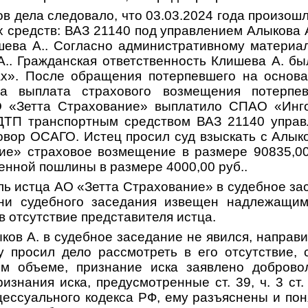
в дела следовало, что 03.03.2024 года произош
 средств: ВАЗ 21140 под управлением Алыкова 
шева А.. Согласно административному материа
А.. Гражданская ответственность Клишева А. бы
х». После обращения потерпевшего на основа
на выплата страхового возмещения потерпе
АО «Зетта Страхование» выплатило СПАО «Инго
ДТП транспортным средством ВАЗ 21140 управ
овор ОСАГО. Истец просил суд взыскать с Алыко
ие» страховое возмещение в размере 90835,00
енной пошлины в размере 4000,00 руб..
ь истца АО «Зетта Страхование» в судебное зас
ни судебного заседания извещен надлежащим
в отсутствие представителя истца.
ков А. в судебное заседание не явился, направи
у просил дело рассмотреть в его отсутствие, с
ом объеме, признание иска заявлено добровол
изнания иска, предусмотренные ст. 39, ч. 3 ст. 1
цессуального кодекса РФ, ему разъяснены и пон