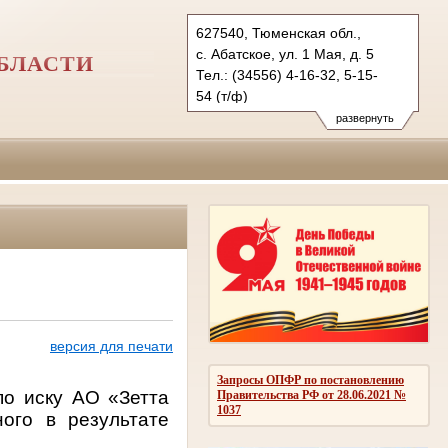
627540, Тюменская обл.,
с. Абатское, ул. 1 Мая, д. 5
БЛАСТИ
Тел.: (34556) 4-16-32, 5-15-
54 (т/ф)
abatsky.tum@sudrf.ru
развернуть
версия для печати
Запросы ОПФР по постановлению
по иску АО «Зетта
Правительства РФ от 28.06.2021 №
1037
ого в результате