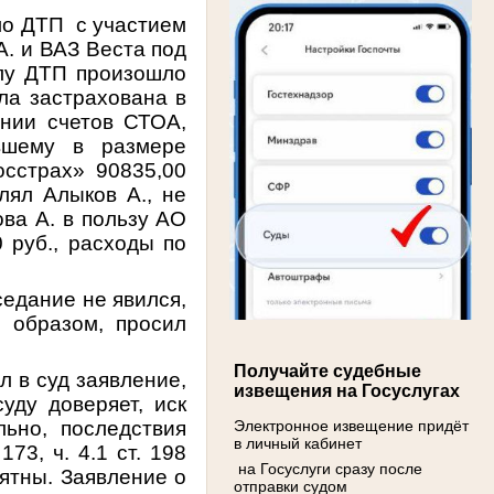
ло ДТП с участием
А. и ВАЗ Веста под
лу ДТП произошло
ла застрахована в
нии счетов СТОА,
вшему в размере
сстрах» 90835,00
лял Алыков А., не
ва А. в пользу АО
 руб., расходы по
едание не явился,
 образом, просил
Получайте судебные
л в суд заявление,
извещения на Госуслугах
уду доверяет, иск
ьно, последствия
Электронное извещение придёт
в личный кабинет
73, ч. 4.1 ст. 198
на Госуслуги сразу после
ятны. Заявление о
отправки судом