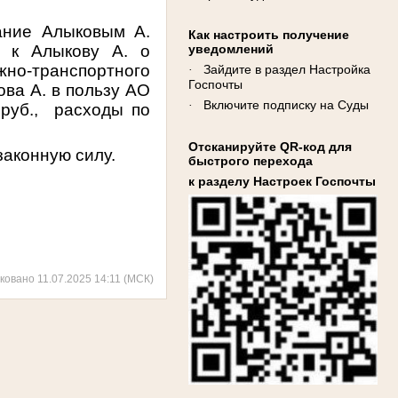
нание Алыковым А.
Как настроить получение
» к Алыкову А. о
уведомлений
о-транспортного
Зайдите в раздел Настройка
·
Госпочты
ова А. в пользу АО
Включите подписку на Суды
·
руб., расходы по
Отсканируйте QR-код для
законную силу.
быстрого перехода
к разделу Настроек Госпочты
ковано 11.07.2025 14:11 (МСК)